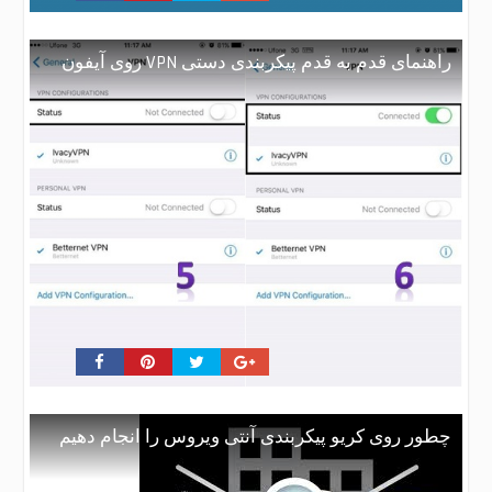
راهنمای قدم به قدم پیکربندی دستی VPN روی آیفون
چطور روی کریو پیکربندی آنتی ویروس را انجام دهیم