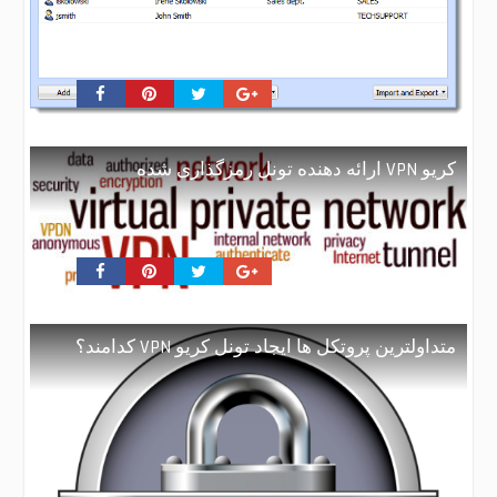
کریو VPN ارائه دهنده تونل رمزگذاری شده
متداولترین پروتکل ها ایجاد تونل کریو VPN کدامند؟